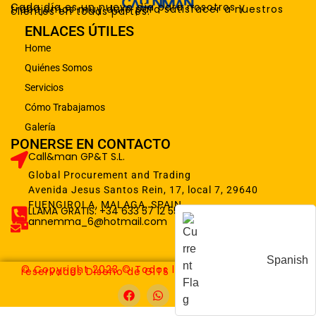
Cada día es un nuevo día para nosotros y
trabajamos muy duro para satisfacer a nuestros
clientes en todas partes.
ENLACES ÚTILES
Home
Quiénes Somos
Servicios
Cómo Trabajamos
Galería
PONERSE EN CONTACTO
Call&man GP&T S.L.
Global Procurement and Trading
Avenida Jesus Santos Rein, 17, local 7, 29640
FUENGIROLA, MALAGA, SPAIN
LLAMA GRATIS: +34 633 57 12 55
annemma_6@hotmail.com
Spanish
© Copyright 2023 © Todos los derechos
reservados Diseño de GITS